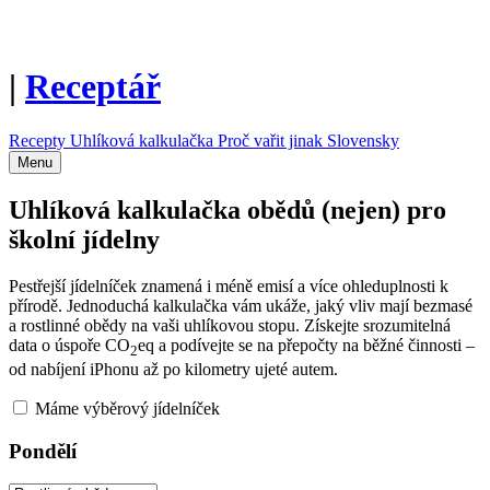
|
Receptář
Recepty
Uhlíková kalkulačka
Proč vařit jinak
Slovensky
Menu
Uhlíková kalkulačka obědů (nejen) pro
školní jídelny
Pestřejší jídelníček znamená i méně emisí a více ohleduplnosti k
přírodě. Jednoduchá kalkulačka vám ukáže, jaký vliv mají bezmasé
a rostlinné obědy na vaši uhlíkovou stopu. Získejte srozumitelná
data o úspoře CO
eq a podívejte se na přepočty na běžné činnosti –
2
od nabíjení iPhonu až po kilometry ujeté autem.
Máme výběrový jídelníček
Pondělí