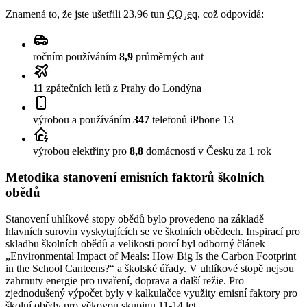
Znamená to, že jste ušetřili
23,96 tun
CO₂eq
, což odpovídá:
ročním používáním
8,9
průměrných aut
11
zpátečních letů z Prahy do Londýna
výrobou a používáním
347
telefonů iPhone 13
výrobou elektřiny pro
8,8
domácností v Česku za 1 rok
Metodika stanovení emisních faktorů školních
obědů
Stanovení uhlíkové stopy obědů bylo provedeno na základě
hlavních surovin vyskytujících se ve školních obědech. Inspirací pro
skladbu školních obědů a velikosti porcí byl odborný článek
„Environmental Impact of Meals: How Big Is the Carbon Footprint
in the School Canteens?“ a školské úřady. V uhlíkové stopě nejsou
zahrnuty energie pro uvaření, doprava a další režie. Pro
zjednodušený výpočet byly v kalkulačce využity emisní faktory pro
školní obědy pro věkovou skupinu 11-14 let.